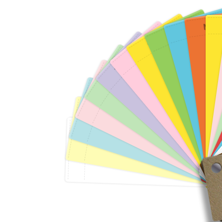
NARA
LISBON
JAVA
SEVILLA
120 gr/m²
120 g
120 gr/m²
CORAIL
120 gr/m²
TUNDRA
120 gr/m²
Valider
Val
Valider
120 gr/m²
Valider
FOREST
Valider
120 gr/m²
Valider
TROPIC
120 gr/m²
Valider
Valider
ALIZE
120 gr/m²
Valider
DESERT
120 gr/m²
Valider
120 gr/m²
PRINT
Valider