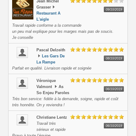
Jean Michel
Grasser
09/10/2019
Restaurant A
L'aigle
Travail rapide conforme a la commande
un peu mal explique pour les marges mais pas de soucis.
Je conseille
Pascal
Delzeith
Les Gars De
08/10/2019
La Rampe
Parfait en qualité. Livraison rapide et soignée
Véronique
Valmont
As
06/10/2019
So Enjeu Paroles
Très bon service: fidèle à la demande, soigne, rapide et coût
très honnête. On y reviendra !
Christiane
Lentz
Travail très
06/10/2019
sérieux et rapide
Bravo à toute l’équipe