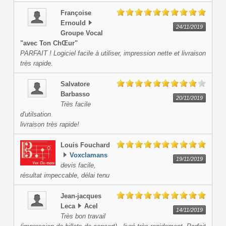
Françoise
Ernould
24/11/2019
Groupe Vocal
"avec Ton ChŒur"
PARFAIT ! Logiciel facile à utiliser, impression nette et livraison
très rapide.
Salvatore
Barbasso
20/11/2019
Très facile
d'utilsation
livraison très rapide!
Louis
Fouchard
Voxclamans
19/11/2019
devis facile,
résultat impeccable, délai tenu
Jean-jacques
Leca
Acel
14/11/2019
Très bon travail