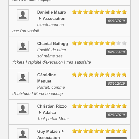
Danielle
Mauro
Association
06/10/2019
exactement ce
que l'on voulait
Chantal
Batlogg
Facilité de créer
04/10/2019
soi même ses
tickets ! rapidité d'execution ! très satisfaite
Géraldine
Menuet
03/10/2019
Parfait, comme
d'habitude ! Merci beaucoup
Christian
Rizzo
Adafca
02/10/2019
Tout parfait Merci
Guy
Matzen
Association