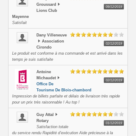
Groussard
09/12/2019
Lions Club
Mayenne
Satisfait
Dany
Villeneuve
Association
02/12/2019
Cirondo
Le produit est conforme à ma commande et est arrivé dans les
temps je suis satisfaite
Antoine
Michaudet
02/12/2019
Office De
Tourisme De Blois-chambord
Impression de billets parfaite et délais de livraison très rapide
pour un prix très raisonnable ! Au top !
Guy
Attal
Rotary
01/12/2019
Satisfaction totale
du service rendu Rapidité d’exécution Aide précieuse à la