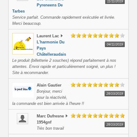
11/11/2019
Pyreneens De
Tarbes
Service parfait. Commande rapidement exécutée et livrée.
Merci beaucoup.
Laurent
Lac
L'harmonie Du
04/11/2019
Pays
Châtelleraudais
Le produit (billetterie 2 souches) répond parfaitement à nos
attentes. Envoi rapide et particulièrement soigné, un plus !
Site à recommander.
Alain
Gautier
Bonjour, merci
28/10/2019
pour la réactivité,
la commande est bien arrivée à l'heure !!
Marc
Dufresne
1954gnf
28/10/2019
Très bon travail