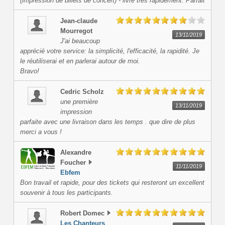
(impression de billets de concert) - livré très rapidement. Parfait
Jean-claude
Mourregot
13/11/2019
J'ai beaucoup
apprécié votre service: la simplicité, l'efficacité, la rapidité. Je
le réutiliserai et en parlerai autour de moi.
Bravo!
Cedric
Scholz
une première
13/11/2019
impression
parfaite avec une livraison dans les temps . que dire de plus
merci a vous !
Alexandre
Foucher
11/11/2019
Ebfem
Bon travail et rapide, pour des tickets qui resteront un excellent
souvenir à tous les participants.
Robert
Domec
Les Chanteurs