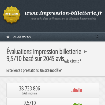
ACCÈS RAPIDE
Évaluations
Impression billetterie
9,5
/10
basé sur
2045
avis
Avis client : "
Excellentes prestations. Un site modèle
"
38 733 806
tickets imprimés
9,5/10