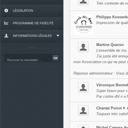
Très contente de vo
LÉGISLATION
Philippe
Kossenk
Impression de quali
PROGRAMME DE FIDÉLITÉ
INFORMATIONS LÉGALES
Martine
Queron
L'ensemble de ma 
J'ai juste été ennuy
mon Association ce qui ne peut se
Réponse administrateur : Vous di
Véronique
Bonne
Super bravo pour ce
Par contre dhl n a f
Chantal
Poirot
Toujours très satisf
Michel
Camera Av