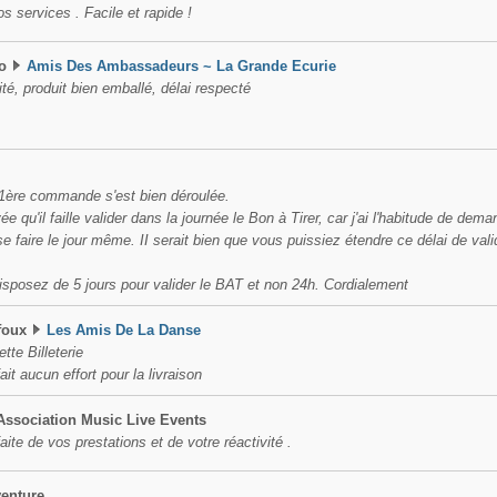
s services . Facile et rapide !
o
Amis Des Ambassadeurs ~ La Grande Ecurie
té, produit bien emballé, délai respecté
1ère commande s'est bien déroulée.
ée qu'il faille valider dans la journée le Bon à Tirer, car j'ai l'habitude de de
 faire le jour même. II serait bien que vous puissiez étendre ce délai de vali
sposez de 5 jours pour valider le BAT et non 24h. Cordialement
foux
Les Amis De La Danse
tte Billeterie
ait aucun effort pour la livraison
Association Music Live Events
aite de vos prestations et de votre réactivité .
enture