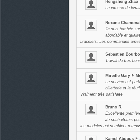
Hengsheng
Zhao
La vitesse de livra
Roxane
Chamona
Je suis tombée sur 
abordable et qualit
bracelets. Les commandes arrive
Sebastien
Bourb
Travail de très bonn
Mireille
Gary
M
Le service est parfa
billetterie et la réu
Vraiment très satisfaite
Bruno
R.
Excellente premièr
Je souhaiterais pou
les modèles qui semblent retenu
Kamel
Abdous