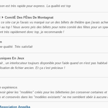
ison est très rapide pour express. La qualité est top
l
ComitÉ Des FÊtes De Montagnat
ce site car je l'avais vu marqué sur un des billets de théâtre que j'avais ache
é au top ! Nous avons pris des billets pour notre comité des fêtes pour un spec
nt très rapidement donc top, je recommande !
on
e qualité. Très satisfait
usiques En Jeux
it , un interlocuteur toujours disponible pour l'aide quand on n'est pas habitué à
tilisation de fichier ancien. Et ça c'est précieux !
e expérience.
voir gérer les "modèles" créés pour les billetteries (en conserver certaines e
s et conservés dans les "modèles existants" ne me semblent obéir à aucune r
Association Angelka