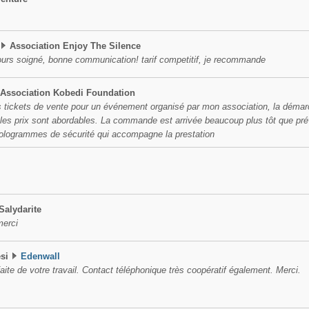
Association Enjoy The Silence
ujours soigné, bonne communication! tarif competitif, je recommande
Association Kobedi Foundation
tickets de vente pour un événement organisé par mon association, la démarch
t les prix sont abordables. La commande est arrivée beaucoup plus tôt que p
s hologrammes de sécurité qui accompagne la prestation
Salydarite
merci
esi
Edenwall
faite de votre travail. Contact téléphonique très coopératif également. Merci.