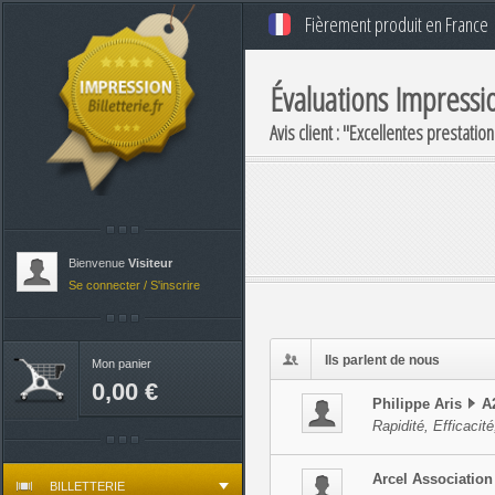
Fièrement produit en France
Évaluations
Impressio
Avis client : "
Excellentes prestation
Bienvenue
Visiteur
Se connecter / S'inscrire
Ils parlent de nous
Mon panier
0,00 €
Philippe
Aris
A
Rapidité, Efficacit
Arcel
Association
BILLETTERIE