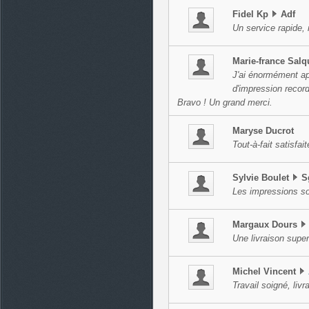
Fidel
Kp
Adf
Un service rapide, 
Marie-france
Salq
J'ai énormément app
d'impression recor
Bravo ! Un grand merci.
Maryse
Ducrot
Tout-à-fait satisfait
Sylvie
Boulet
S
Les impressions so
Margaux
Dours
Une livraison supe
Michel
Vincent
Travail soigné, livr