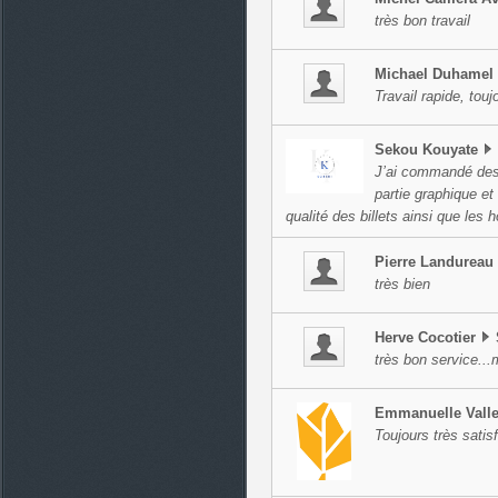
très bon travail
Michael
Duhamel
Travail rapide, to
Sekou
Kouyate
J’ai commandé des 
partie graphique e
qualité des billets ainsi que le
Pierre
Landureau
très bien
Herve
Cocotier
très bon service...
Emmanuelle
Vall
Toujours très satis