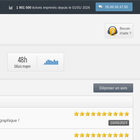
05.86.56.47.65
1 901 500
tickets imprimés depuis le 01/01/ 2026
Besoin
d'aide ?
48h
Délais moyen
Déposer un avis
graphique !
16/05/2023