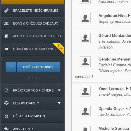
Excellent service
BRACELETS INDÉCHIRABLES
Angélique
Hiret
Super sympa facile 
BONS & CHÈQUES CADEAUX
Gérard
Montando
AFFICHES / BANDEAUX / FLYERS
Très satisfait du s
livraison.
STICKERS & AUTOCOLLANTS
Géraldine
Menuet
Parfait ! Comme d'h
ACCÈS PAR ACTIVITÉ
Délais rapides. Pe
vivement !
Yann
Lerouxel
PRÉPARER VOS FICHIERS
Travail soigné, dél
BESOIN D'AIDE ?
Djemila
Geyer
rapide ,efficace .
DÉLAIS & LIVRAISON
Michelle
Surleau
AVIS CLIENTS