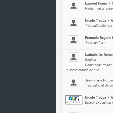
Laurent
Frarin
Parfait rien à redire
Nicole
Tredez
A
Très satisfaite tant
François
Beguin
Juste parfait !
Nathalie
De Barro
Bonjour
Commande traitée a
Je recommande ce site
Jean-marie
Pottie
Tres satisfait de 
Nicole
Tredez
A
Bravo! Expedition r