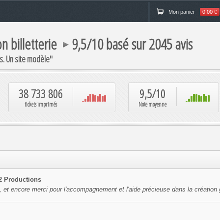
Mon panier
0,00 €
n billetterie
9,5
/10
basé sur
2045
avis
s. Un site modèle
"
38 733 806
9,5/10
tickets imprimés
Note moyenne
2 Productions
é, et encore merci pour l'accompagnement et l'aide précieuse dans la création 