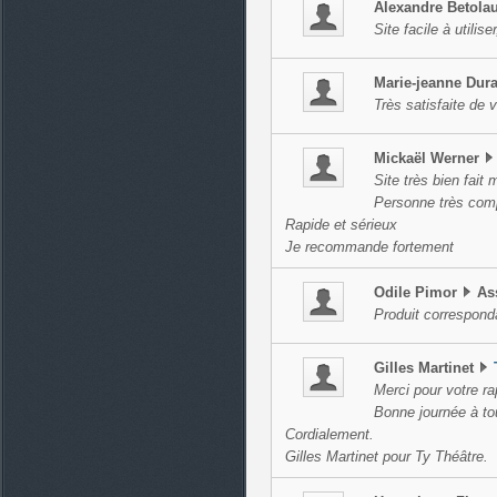
Alexandre
Betola
Site facile à utilise
Marie-jeanne
Dur
Très satisfaite de 
Mickaël
Werner
Site très bien fait
Personne très com
Rapide et sérieux
Je recommande fortement
Odile
Pimor
As
Produit correspond
Gilles
Martinet
Merci pour votre rap
Bonne journée à tou
Cordialement.
Gilles Martinet pour Ty Théâtre.